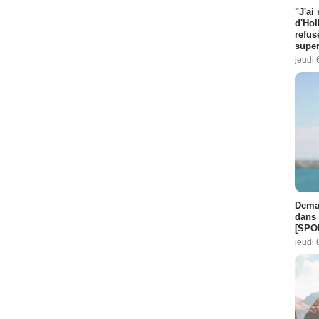
"J'ai
d'Hol
refus
super
jeudi 
Demai
dans 
[SPO
jeudi 