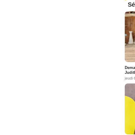
Sé
Demai
Judit
jeudi 