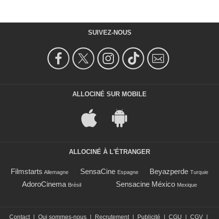
SUIVEZ-NOUS
ALLOCINÉ SUR MOBILE
ALLOCINÉ À L'ÉTRANGER
Filmstarts
SensaCine
Beyazperde
Allemagne
Espagne
Turquie
AdoroCinema
Sensacine México
Brésil
Mexique
Contact
|
Qui sommes-nous
|
Recrutement
|
Publicité
|
CGU
|
CGV
|