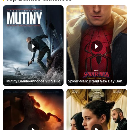
Mutiny Bande-annonce VO STFR
Spider-Man: Brand New Day Bande-annonce VO STFR