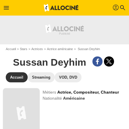
profil
menu
search
Accueil
Stars
Actrices
Actrice américaine
Sussan Deyhim
Sussan Deyhim
Accueil
Streaming
VOD, DVD
Métiers
Actrice,
Compositeur,
Chanteur
Nationalité
Américaine