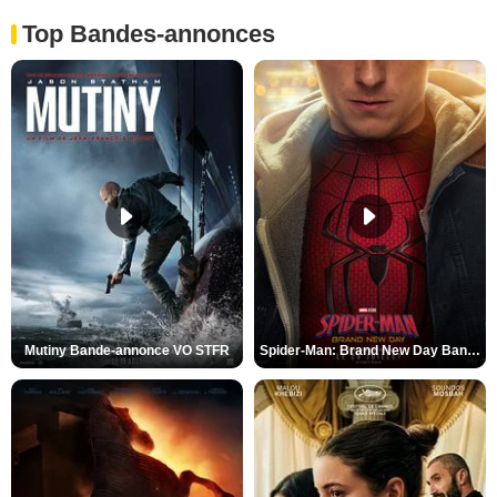
Top Bandes-annonces
Mutiny Bande-annonce VO STFR
Spider-Man: Brand New Day Bande-annonce VO STFR