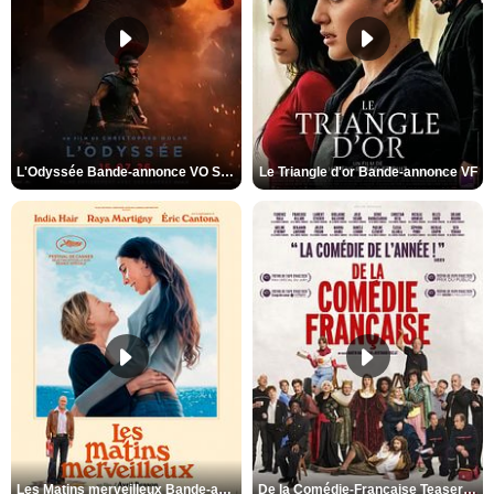
L'Odyssée Bande-annonce VO STFR
Le Triangle d'or Bande-annonce VF
Les Matins merveilleux Bande-annonce VF
De la Comédie-Française Teaser VF