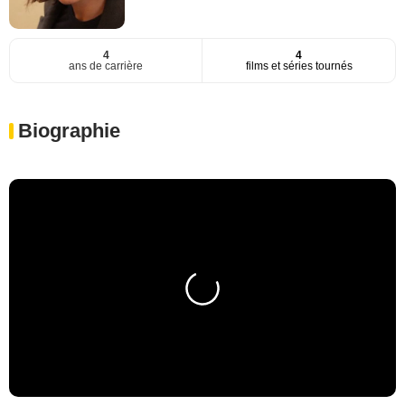
4
4
ans de carrière
films et séries tournés
Biographie