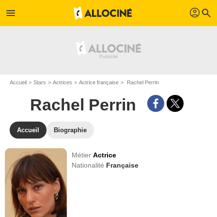
profil
menu
search
Accueil
Stars
Actrices
Actrice française
Rachel Perrin
Rachel Perrin
Accueil
Biographie
Métier
Actrice
Nationalité
Française