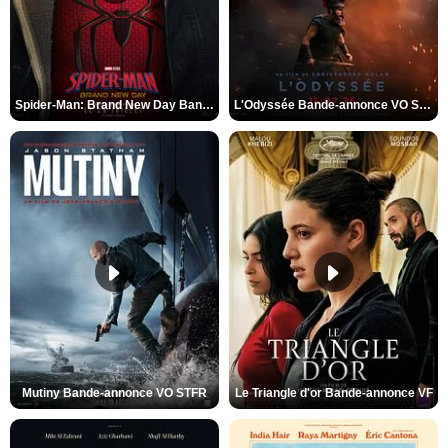
Spider-Man: Brand New Day Bande-annonce VO STFR
L'Odyssée Bande-annonce VO STFR
Mutiny Bande-annonce VO STFR
Le Triangle d'or Bande-annonce VF