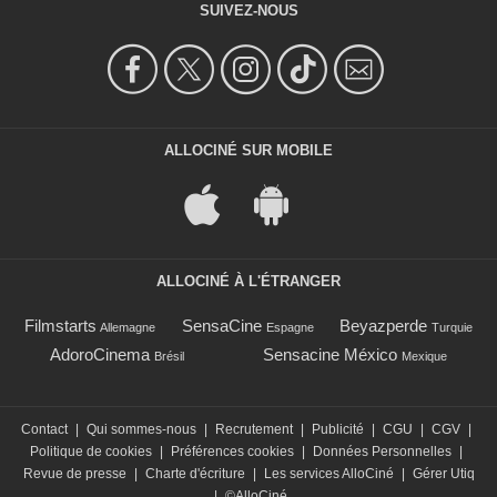
SUIVEZ-NOUS
ALLOCINÉ SUR MOBILE
ALLOCINÉ À L'ÉTRANGER
Filmstarts
SensaCine
Beyazperde
Allemagne
Espagne
Turquie
AdoroCinema
Sensacine México
Brésil
Mexique
Contact
|
Qui sommes-nous
|
Recrutement
|
Publicité
|
CGU
|
CGV
|
Politique de cookies
|
Préférences cookies
|
Données Personnelles
|
Revue de presse
|
Charte d'écriture
|
Les services AlloCiné
|
Gérer Utiq
|
©AlloCiné