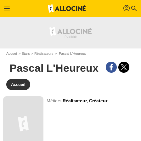
profil
menu
search
Accueil
Stars
Réalisateurs
Pascal L'Heureux
Pascal L'Heureux
Accueil
Métiers
Réalisateur,
Créateur