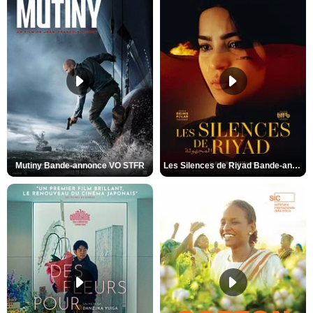
Mutiny Bande-annonce VO STFR
Les Silences de Riyad Bande-annonce VO STFR