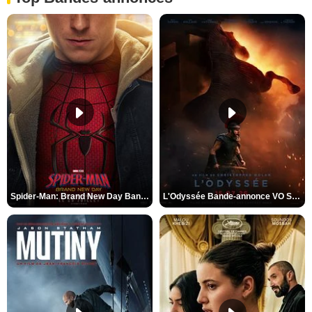
Spider-Man: Brand New Day Bande-annonce VO STFR
L'Odyssée Bande-annonce VO STFR