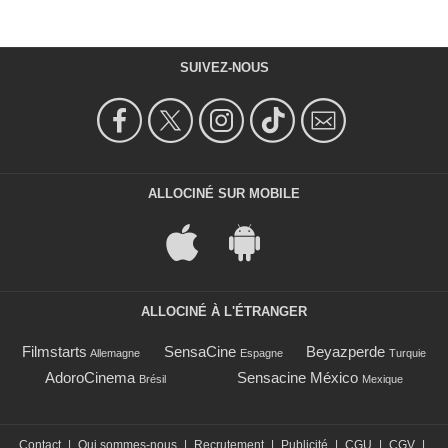
SUIVEZ-NOUS
ALLOCINÉ SUR MOBILE
ALLOCINÉ À L'ÉTRANGER
Filmstarts
SensaCine
Beyazperde
Allemagne
Espagne
Turquie
AdoroCinema
Sensacine México
Brésil
Mexique
Contact
|
Qui sommes-nous
|
Recrutement
|
Publicité
|
CGU
|
CGV
|