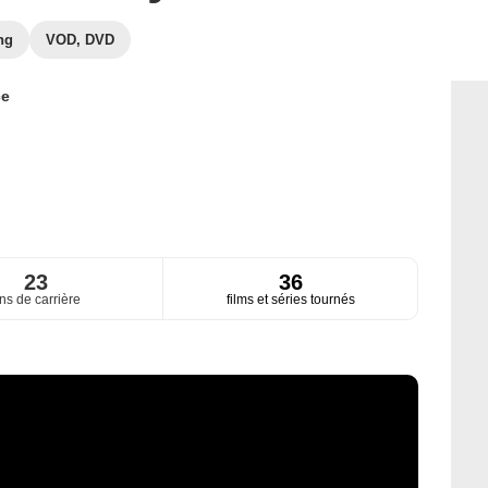
ng
VOD, DVD
ce
23
36
ns de carrière
films et séries tournés