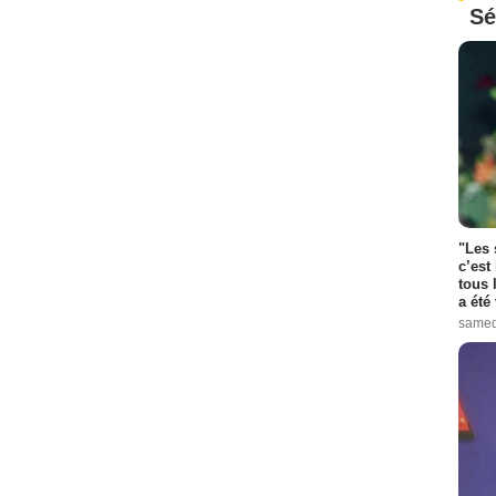
Sé
"Les 
c’est
tous 
a été 
samed