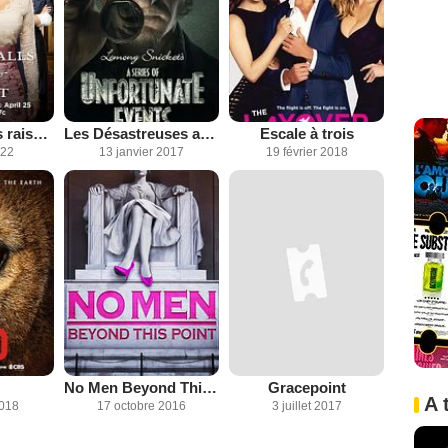
Le Coeur a ses raisons
Les Désastreuses aventures des orphelins Baudelaire
Escale à trois
022
13 janvier 2017
19 février 2018
No Men Beyond This Point
Gracepoint
A 
2018
17 octobre 2016
3 juillet 2017