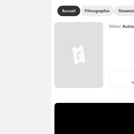
Accueil
Filmographie
Streami
Métier
Actri
a