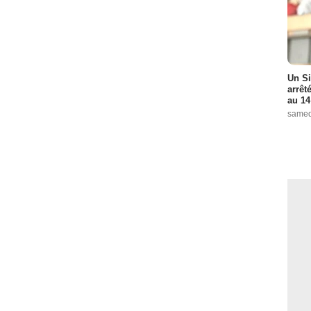
Un Si
arrêt
au 14
samed