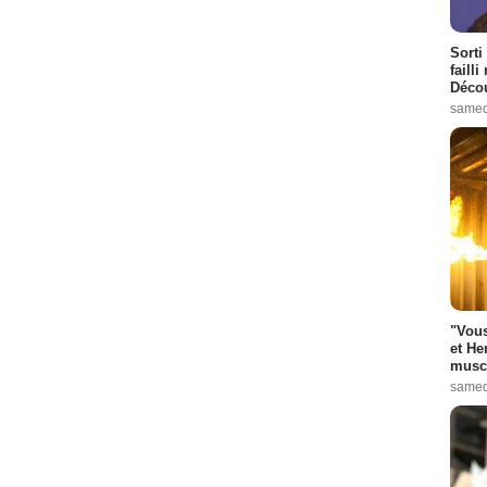
Sorti
failli
Décou
samed
"Vous
et He
muscl
samed