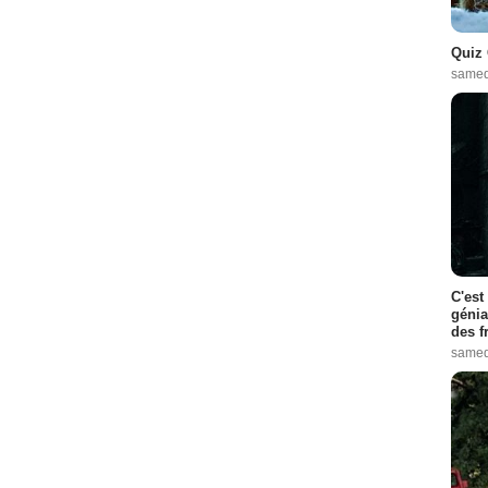
Quiz 
samed
C'est
génia
des f
samed