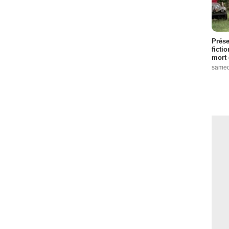
Prése
ficti
mort 
samed