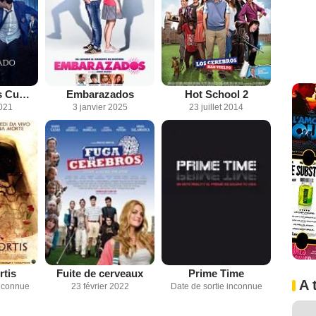
L’Internat : Las Cumbres
Embarazados
Hot School 2
2021
3 janvier 2025
23 juillet 2014
tis
Fuite de cerveaux
Prime Time
A 
inconnue
23 février 2022
Date de sortie inconnue