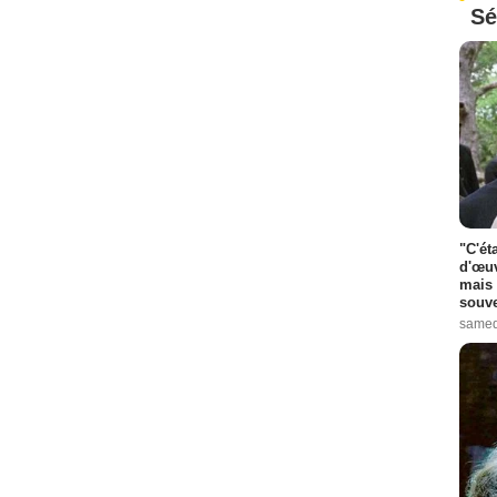
Sé
"C'ét
d'œuv
mais 
souve
samed