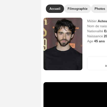
Accueil
Filmographie
Photos
Métier
Acteu
Nom de nai
Nationalité
E
Naissance
2
Age
45
ans
a