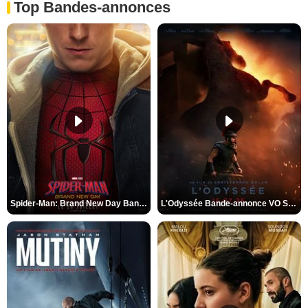
Top Bandes-annonces
Spider-Man: Brand New Day Bande-annonce VO STFR
L'Odyssée Bande-annonce VO STFR