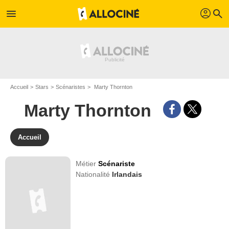
profil
menu
search
Accueil
Stars
Scénaristes
Marty Thornton
Marty Thornton
Accueil
Métier
Scénariste
Nationalité
Irlandais