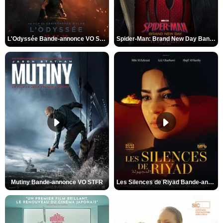
L'Odyssée Bande-annonce VO STFR
Spider-Man: Brand New Day Bande-annonce VO STFR
Mutiny Bande-annonce VO STFR
Les Silences de Riyad Bande-annonce VO STFR