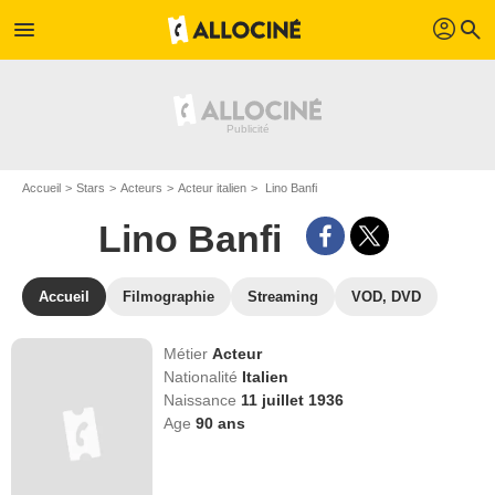
profil
menu
search
Accueil
Stars
Acteurs
Acteur italien
Lino Banfi
Lino Banfi
Accueil
Filmographie
Streaming
VOD, DVD
Métier
Acteur
Nationalité
Italien
Naissance
11 juillet 1936
Age
90
ans