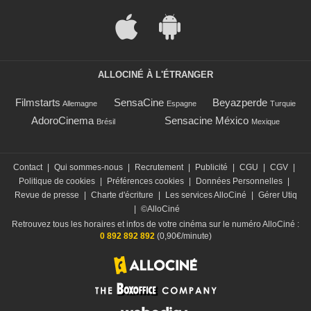
ALLOCINÉ À L'ÉTRANGER
Filmstarts
SensaCine
Beyazperde
Allemagne
Espagne
Turquie
AdoroCinema
Sensacine México
Brésil
Mexique
Contact
|
Qui sommes-nous
|
Recrutement
|
Publicité
|
CGU
|
CGV
|
Politique de cookies
|
Préférences cookies
|
Données Personnelles
|
Revue de presse
|
Charte d'écriture
|
Les services AlloCiné
|
Gérer Utiq
|
©AlloCiné
Retrouvez tous les horaires et infos de votre cinéma sur le numéro AlloCiné :
0 892 892 892
(0,90€/minute)