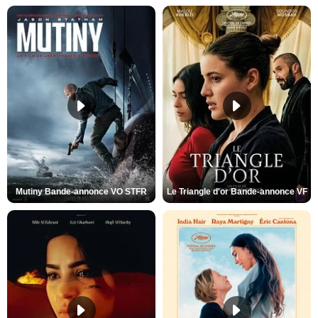
Mutiny Bande-annonce VO STFR
Le Triangle d'or Bande-annonce VF