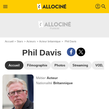
profil
menu
search
Accueil
Stars
Acteurs
Acteur britannique
Phil Davis
Phil Davis
Accueil
Filmographie
Photos
Streaming
VOD, DV
Métier
Acteur
Nationalité
Britannique