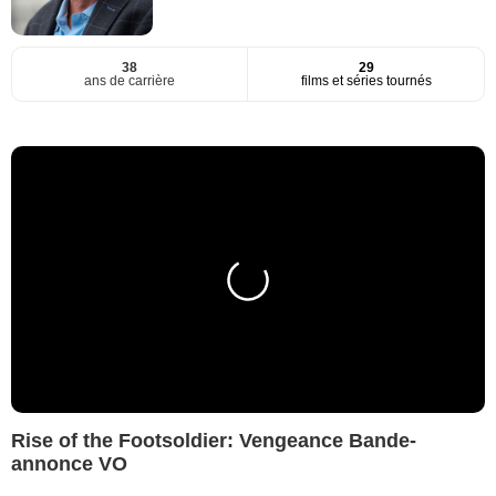
38
29
ans de carrière
films et séries tournés
Rise of the Footsoldier: Vengeance Bande-
annonce VO