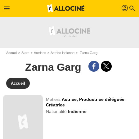
profil
menu
search
Accueil
Stars
Actrices
Actrice indienne
Zarna Garg
Zarna Garg
Accueil
Métiers
Actrice,
Productrice déléguée,
Créatrice
Nationalité
Indienne