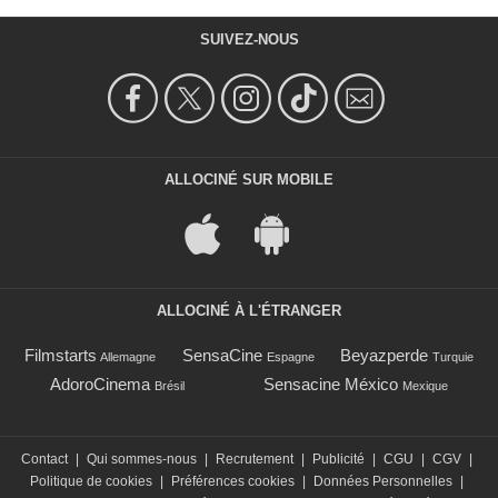
SUIVEZ-NOUS
ALLOCINÉ SUR MOBILE
ALLOCINÉ À L'ÉTRANGER
Filmstarts
SensaCine
Beyazperde
Allemagne
Espagne
Turquie
AdoroCinema
Sensacine México
Brésil
Mexique
Contact
|
Qui sommes-nous
|
Recrutement
|
Publicité
|
CGU
|
CGV
|
Politique de cookies
|
Préférences cookies
|
Données Personnelles
|