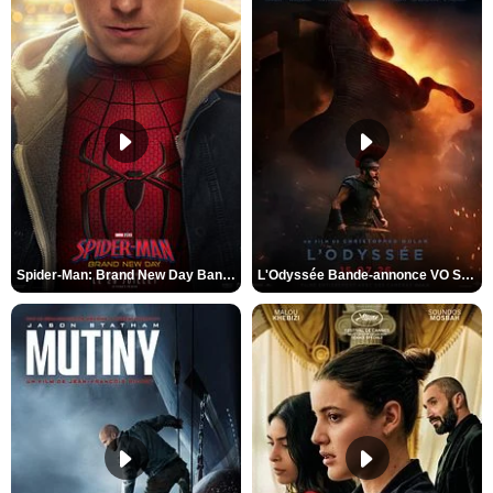
Spider-Man: Brand New Day Bande-annonce VO STFR
L'Odyssée Bande-annonce VO STFR