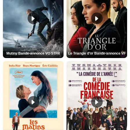
Mutiny Bande-annonce VO STFR
Le Triangle d'or Bande-annonce VF