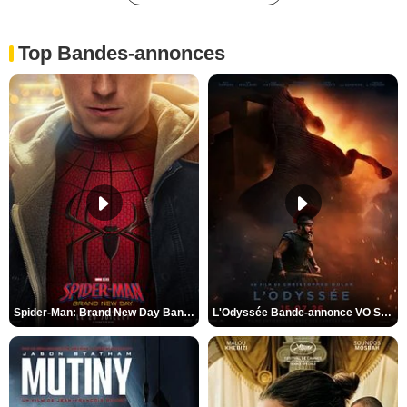
Top Bandes-annonces
Spider-Man: Brand New Day Bande-annonce VO STFR
L'Odyssée Bande-annonce VO STFR