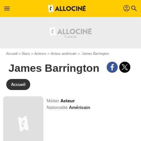
profil
menu
search
Accueil
Stars
Acteurs
Acteur américain
James Barrington
James Barrington
Accueil
Métier
Acteur
Nationalité
Américain