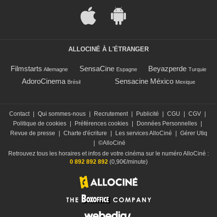
ALLOCINÉ À L'ÉTRANGER
Filmstarts
SensaCine
Beyazperde
Allemagne
Espagne
Turquie
AdoroCinema
Sensacine México
Brésil
Mexique
Contact
|
Qui sommes-nous
|
Recrutement
|
Publicité
|
CGU
|
CGV
|
Politique de cookies
|
Préférences cookies
|
Données Personnelles
|
Revue de presse
|
Charte d'écriture
|
Les services AlloCiné
|
Gérer Utiq
|
©AlloCiné
Retrouvez tous les horaires et infos de votre cinéma sur le numéro AlloCiné :
0 892 892 892
(0,90€/minute)