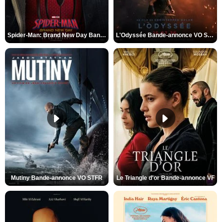
Spider-Man: Brand New Day Bande-annonce VO STFR
L'Odyssée Bande-annonce VO STFR
Mutiny Bande-annonce VO STFR
Le Triangle d'or Bande-annonce VF