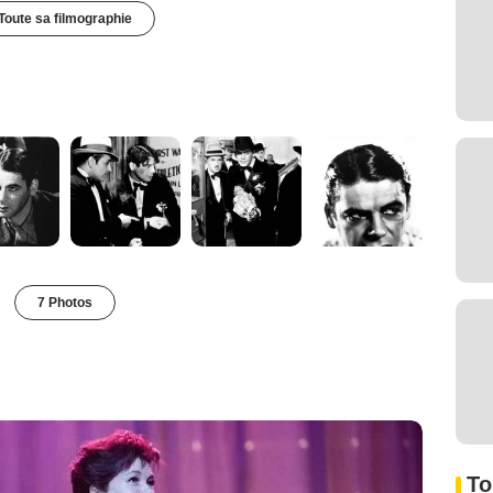
Toute sa filmographie
7 Photos
To