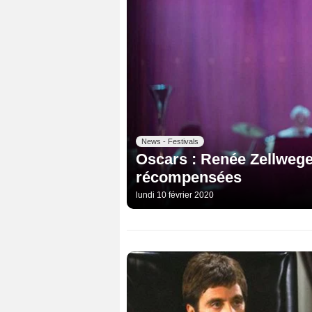
News - Festivals
Oscars : Renée Zellweger
récompensées
lundi 10 février 2020