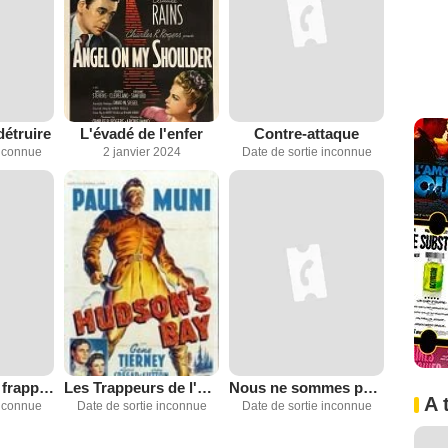
étruire
L'évadé de l'enfer
Contre-attaque
inconnue
2 janvier 2024
Date de sortie inconnue
Le commando frappe à l'aube
Les Trappeurs de l'hudson
Nous ne sommes pas seuls
A 
inconnue
Date de sortie inconnue
Date de sortie inconnue