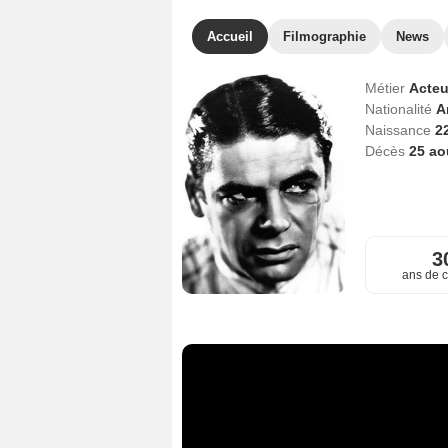
Accueil
Filmographie
News
Métier
Acteu
Nationalité
A
Naissance
2
Décès
25 ao
3
ans de c