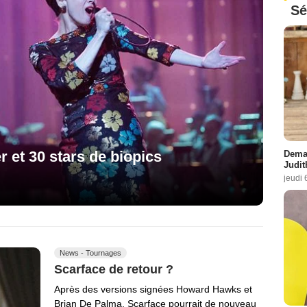
Sé
 et 30 stars de biopics
Demai
Judit
jeudi 
News - Tournages
Scarface de retour ?
Après des versions signées Howard Hawks et
Brian De Palma, Scarface pourrait de nouveau