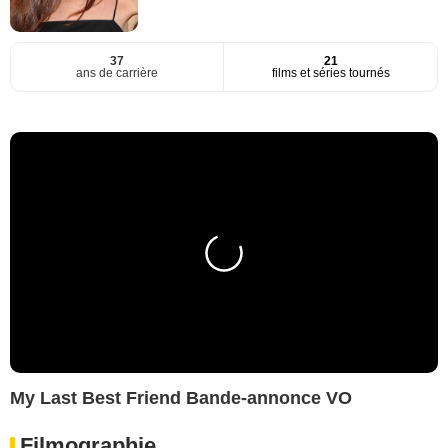
37
21
ans de carrière
films et séries tournés
My Last Best Friend Bande-annonce VO
Filmographie