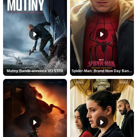
Mutiny Bande-annonce VO STFR
Spider-Man: Brand New Day Bande-annonce VO STFR