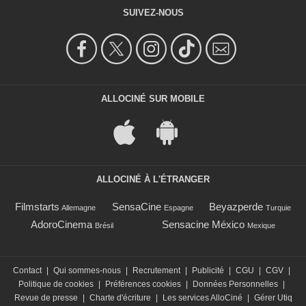
SUIVEZ-NOUS
ALLOCINÉ SUR MOBILE
ALLOCINÉ À L'ÉTRANGER
Filmstarts
SensaCine
Beyazperde
Allemagne
Espagne
Turquie
AdoroCinema
Sensacine México
Brésil
Mexique
Contact
|
Qui sommes-nous
|
Recrutement
|
Publicité
|
CGU
|
CGV
|
Politique de cookies
|
Préférences cookies
|
Données Personnelles
|
Revue de presse
|
Charte d'écriture
|
Les services AlloCiné
|
Gérer Utiq