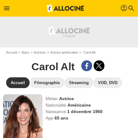
profil
menu
search
Accueil
Stars
Actrices
Actrice américaine
Carol Alt
Carol Alt
Accueil
Filmographie
Streaming
VOD, DVD
Métier
Actrice
Nationalité
Américaine
Naissance
1 décembre 1960
Age
65
ans