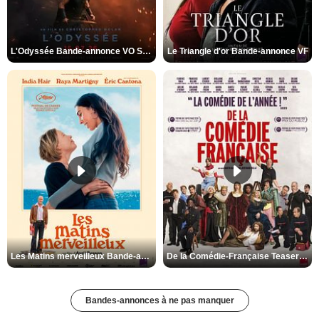
L'Odyssée Bande-annonce VO STFR
Le Triangle d'or Bande-annonce VF
Les Matins merveilleux Bande-annonce VF
De la Comédie-Française Teaser VF
Bandes-annonces à ne pas manquer