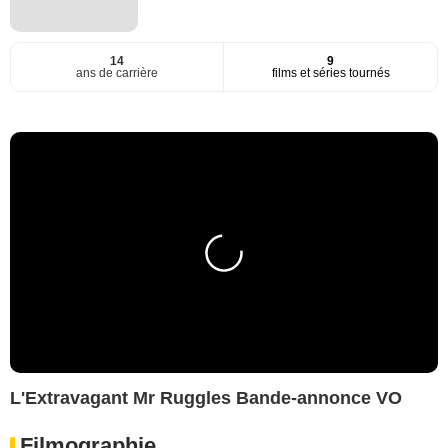
14
9
ans de carrière
films et séries tournés
L'Extravagant Mr Ruggles Bande-annonce VO
Filmographie