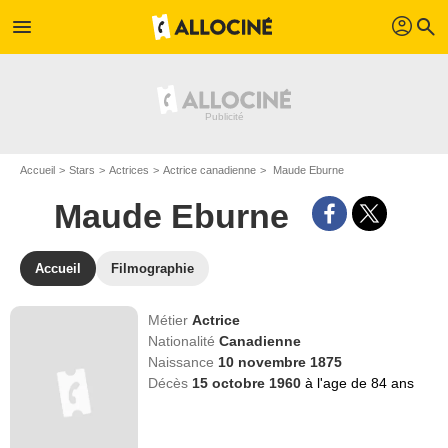
profil
menu
search
Accueil
Stars
Actrices
Actrice canadienne
Maude Eburne
Maude Eburne
Accueil
Filmographie
Métier
Actrice
Nationalité
Canadienne
Naissance
10 novembre 1875
Décès
15 octobre 1960
à l'age de 84 ans