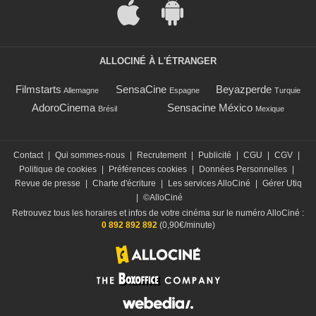
ALLOCINÉ À L'ÉTRANGER
Filmstarts
SensaCine
Beyazperde
Allemagne
Espagne
Turquie
AdoroCinema
Sensacine México
Brésil
Mexique
Contact
|
Qui sommes-nous
|
Recrutement
|
Publicité
|
CGU
|
CGV
|
Politique de cookies
|
Préférences cookies
|
Données Personnelles
|
Revue de presse
|
Charte d'écriture
|
Les services AlloCiné
|
Gérer Utiq
|
©AlloCiné
Retrouvez tous les horaires et infos de votre cinéma sur le numéro AlloCiné :
0 892 892 892
(0,90€/minute)