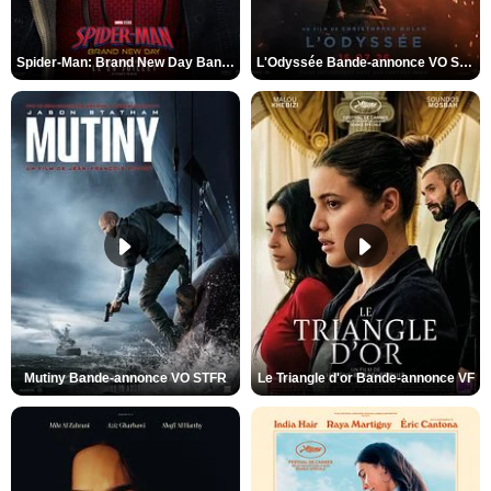
Spider-Man: Brand New Day Bande-annonce VO STFR
L'Odyssée Bande-annonce VO STFR
Mutiny Bande-annonce VO STFR
Le Triangle d'or Bande-annonce VF