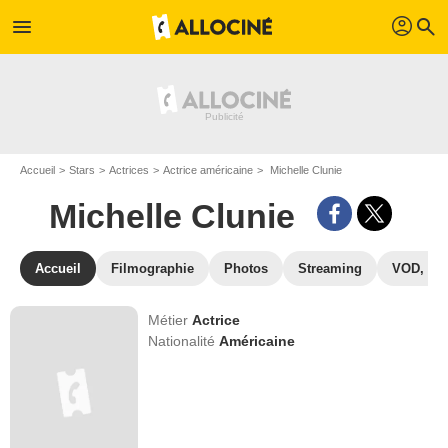
profil
menu
search
Accueil
Stars
Actrices
Actrice américaine
Michelle Clunie
Michelle Clunie
Accueil
Filmographie
Photos
Streaming
VOD, DV
Métier
Actrice
Nationalité
Américaine