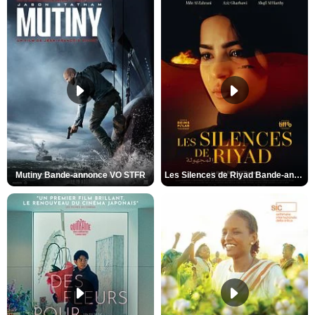
Mutiny Bande-annonce VO STFR
Les Silences de Riyad Bande-annonce VO STFR