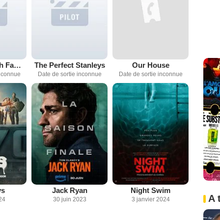
More Time with Family
The Perfect Stanleys
Our House
inconnue
Date de sortie inconnue
Date de sortie inconnue
ys
Jack Ryan
Night Swim
A 
24
30 juin 2023
3 janvier 2024