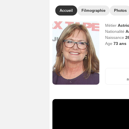
Accueil
Filmographie
Photos
Métier
Actri
Nationalité
A
Naissance
26
Age
73
ans
a