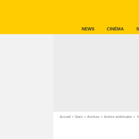
NEWS
CINÉMA
S
Accueil
Stars
Actrices
Actrice américaine
N