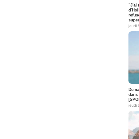
"J'ai
d'Hol
refus
super
jeudi 
Demai
dans 
[SPO
jeudi 