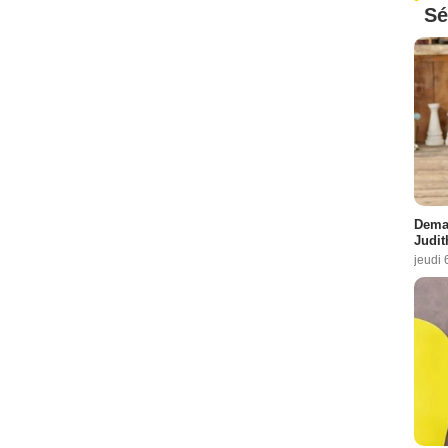
Sé
Demai
Judit
jeudi 