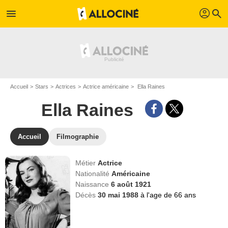
profil
menu
search
Accueil
Stars
Actrices
Actrice américaine
Ella Raines
Ella Raines
Accueil
Filmographie
Métier
Actrice
Nationalité
Américaine
Naissance
6 août 1921
Décès
30 mai 1988
à l'age de 66 ans