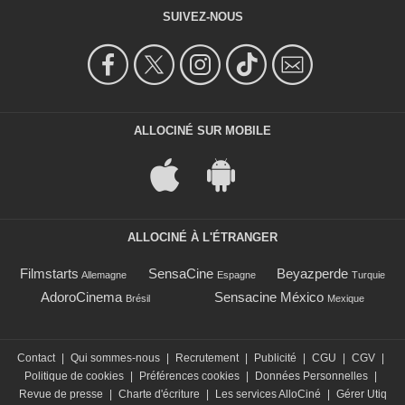
SUIVEZ-NOUS
ALLOCINÉ SUR MOBILE
ALLOCINÉ À L'ÉTRANGER
Filmstarts
SensaCine
Beyazperde
Allemagne
Espagne
Turquie
AdoroCinema
Sensacine México
Brésil
Mexique
Contact
|
Qui sommes-nous
|
Recrutement
|
Publicité
|
CGU
|
CGV
|
Politique de cookies
|
Préférences cookies
|
Données Personnelles
|
Revue de presse
|
Charte d'écriture
|
Les services AlloCiné
|
Gérer Utiq