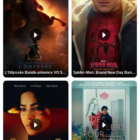
L'Odyssée Bande-annonce VO STFR
Spider-Man: Brand New Day Bande-annonce VO STFR