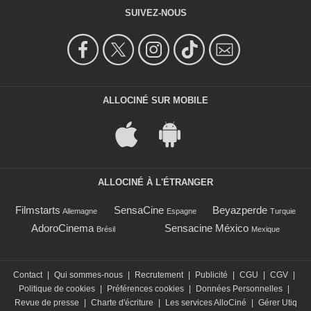
SUIVEZ-NOUS
ALLOCINÉ SUR MOBILE
ALLOCINÉ À L'ÉTRANGER
Filmstarts
SensaCine
Beyazperde
Allemagne
Espagne
Turquie
AdoroCinema
Sensacine México
Brésil
Mexique
Contact
|
Qui sommes-nous
|
Recrutement
|
Publicité
|
CGU
|
CGV
|
Politique de cookies
|
Préférences cookies
|
Données Personnelles
|
Revue de presse
|
Charte d'écriture
|
Les services AlloCiné
|
Gérer Utiq