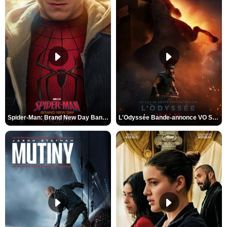
Spider-Man: Brand New Day Bande-annonce VO STFR
L'Odyssée Bande-annonce VO STFR