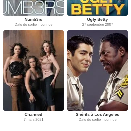
Numb3rs
Ugly Betty
Date de sortie inconnue
27 septembre 2007
Charmed
Shérifs à Los Angeles
7 mars 2021
Date de sortie inconnue