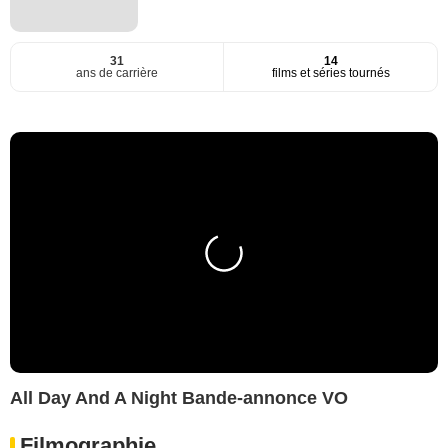
31
14
ans de carrière
films et séries tournés
All Day And A Night Bande-annonce VO
Filmographie