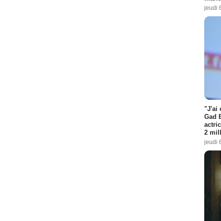
jeudi 
"J'ai
Gad E
actri
2 mil
jeudi 