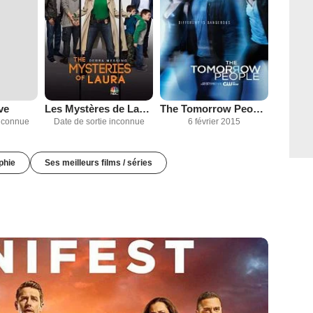
ve
Les Mystères de Laura
The Tomorrow People (2013)
inconnue
Date de sortie inconnue
6 février 2015
phie
Ses meilleurs films / séries