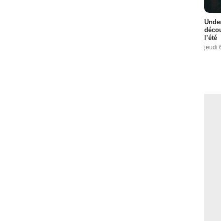
Under
décou
l’été
jeudi 