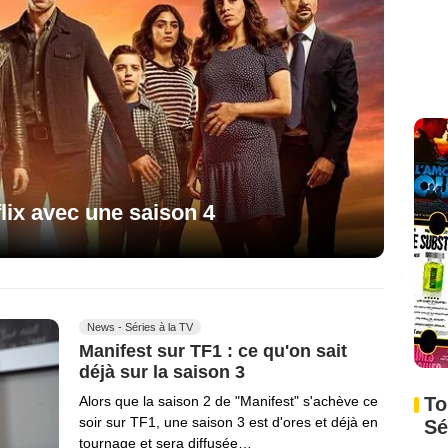
lix avec une saison 4
News - Séries à la TV
Manifest sur TF1 : ce qu'on sait
déjà sur la saison 3
To
Alors que la saison 2 de "Manifest" s'achève ce
soir sur TF1, une saison 3 est d'ores et déjà en
Sé
tournage et sera diffusée…