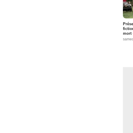
Prése
ficti
mort 
samed