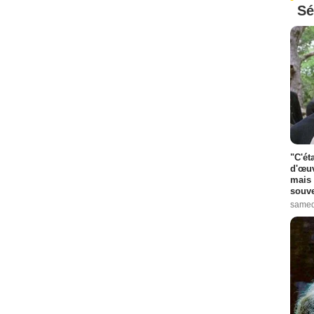
Sé
"C'ét
d'œuv
mais 
souve
samed