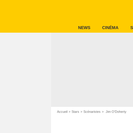
NEWS
CINÉMA
S
Accueil
Stars
Scénaristes
Jim O'Doherty