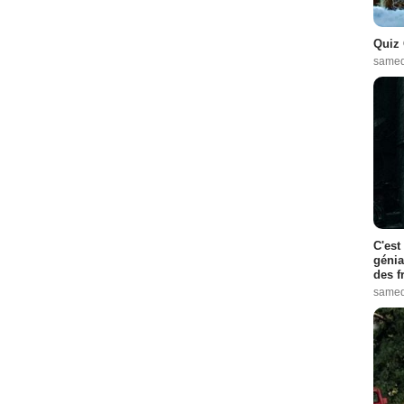
Quiz 
samed
C'est
génia
des f
samed