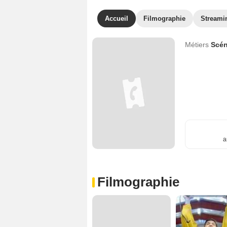
Accueil
Filmographie
Streami
Métiers
Scén
a
Filmographie