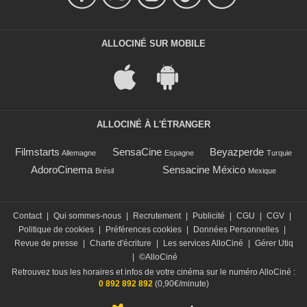
ALLOCINÉ SUR MOBILE
ALLOCINÉ À L'ÉTRANGER
Filmstarts
SensaCine
Beyazperde
Allemagne
Espagne
Turquie
AdoroCinema
Sensacine México
Brésil
Mexique
Contact
|
Qui sommes-nous
|
Recrutement
|
Publicité
|
CGU
|
CGV
|
Politique de cookies
|
Préférences cookies
|
Données Personnelles
|
Revue de presse
|
Charte d'écriture
|
Les services AlloCiné
|
Gérer Utiq
|
©AlloCiné
Retrouvez tous les horaires et infos de votre cinéma sur le numéro AlloCiné :
0 892 892 892
(0,90€/minute)