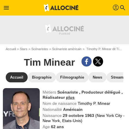
profil
menu
search
Accueil
Stars
Scénaristes
Scénariste américain
Timothy P. Minear dit Tim Minear
Tim Minear
Accueil
Biographie
Filmographie
News
Streamin
Métiers
Scénariste
,
Producteur délégué
,
Réalisateur
plus
Nom de naissance
Timothy P. Minear
Nationalité
Américain
Naissance
29 octobre 1963
(New York City -
New York, Etats-Unis)
Age
62
ans