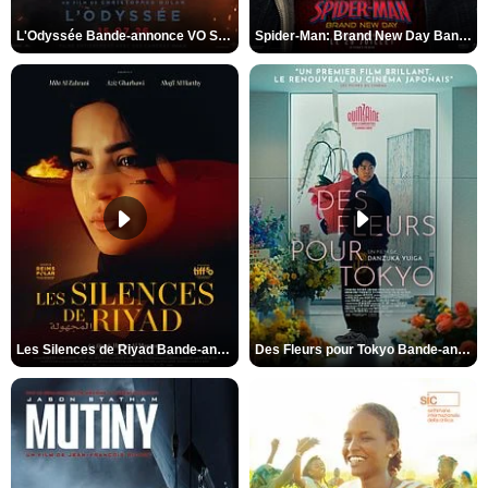
L'Odyssée Bande-annonce VO STFR
Spider-Man: Brand New Day Bande-annonce VO STFR
Les Silences de Riyad Bande-annonce VO STFR
Des Fleurs pour Tokyo Bande-annonce VO STFR