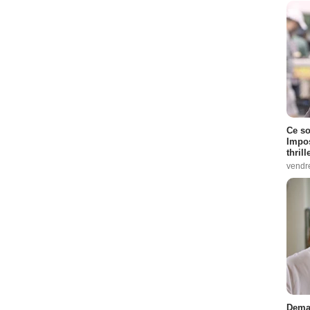
Ce so
Impos
thrill
vendr
Demai