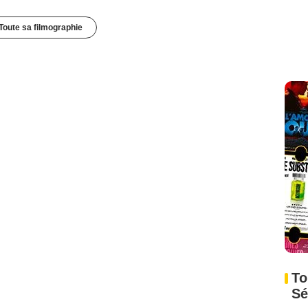
Toute sa filmographie
To
Sé