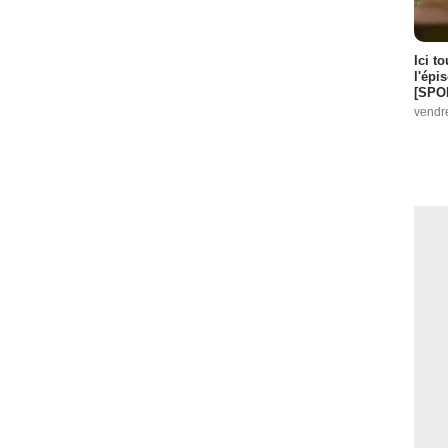
Ici t
l'épi
[SPO
vendr