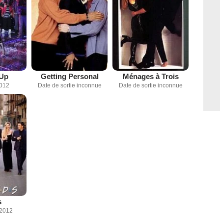
 Up
Getting Personal
Ménages à Trois
2012
Date de sortie inconnue
Date de sortie inconnue
s
 2012