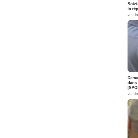
Soizi
la ré
vendr
Demai
dans 
[SPO
vendr