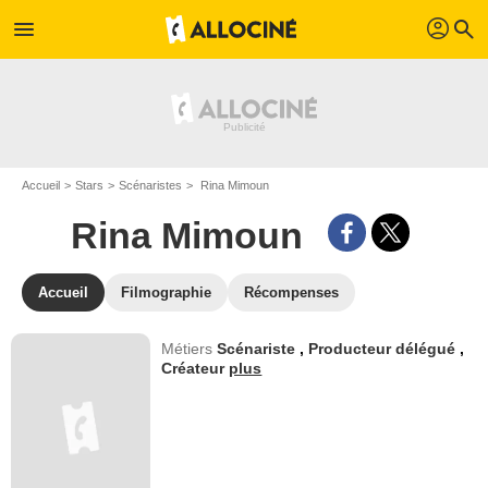
profil
menu
search
Accueil
Stars
Scénaristes
Rina Mimoun
Rina Mimoun
Accueil
Filmographie
Récompenses
Métiers
Scénariste
,
Producteur délégué
,
Créateur
plus