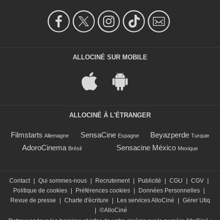
ALLOCINÉ SUR MOBILE
ALLOCINÉ À L'ÉTRANGER
Filmstarts
SensaCine
Beyazperde
Allemagne
Espagne
Turquie
AdoroCinema
Sensacine México
Brésil
Mexique
Contact
|
Qui sommes-nous
|
Recrutement
|
Publicité
|
CGU
|
CGV
|
Politique de cookies
|
Préférences cookies
|
Données Personnelles
|
Revue de presse
|
Charte d'écriture
|
Les services AlloCiné
|
Gérer Utiq
|
©AlloCiné