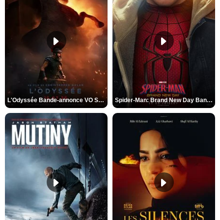
L'Odyssée Bande-annonce VO STFR
Spider-Man: Brand New Day Bande-annonce VO STFR