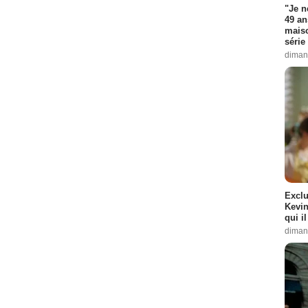
"Je n
49 an
maiso
série 
diman
Exclu
Kevin
qui i
diman