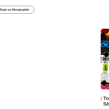
Toute sa filmographie
To
Sé