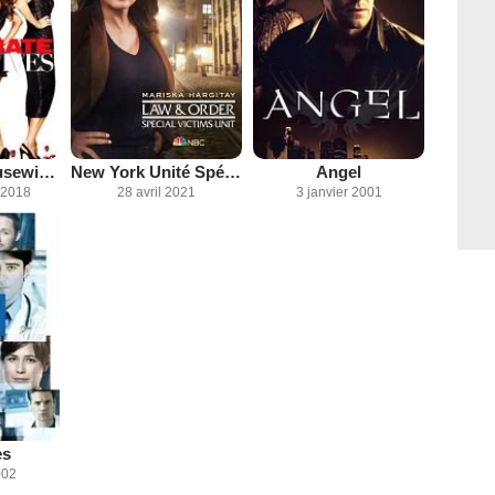
Desperate Housewives
New York Unité Spéciale
Angel
 2018
28 avril 2021
3 janvier 2001
es
002