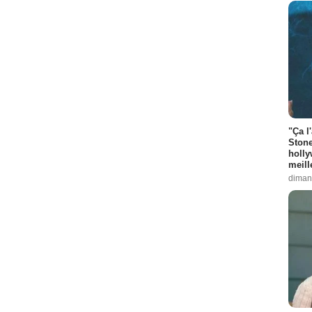
"Ça l
Stone
holly
meill
diman