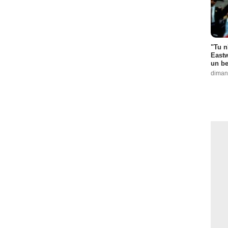
"Tu n
Eastw
un be
diman