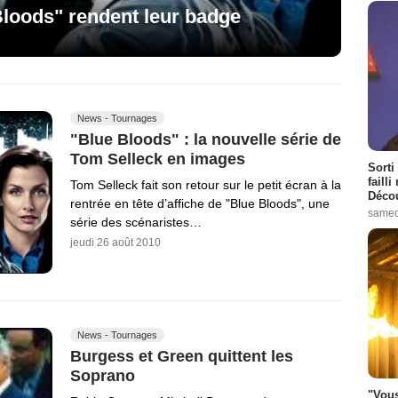
Bloods" rendent leur badge
News - Tournages
"Blue Bloods" : la nouvelle série de
Tom Selleck en images
Sorti
failli
Tom Selleck fait son retour sur le petit écran à la
Décou
rentrée en tête d’affiche de "Blue Bloods", une
samed
série des scénaristes…
jeudi 26 août 2010
News - Tournages
Burgess et Green quittent les
Soprano
"Vous