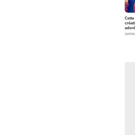
Cette
créat
adoré
samed