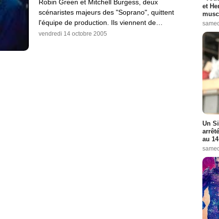
Robin Green et Mitchell Burgess, deux
et He
scénaristes majeurs des "Soprano", quittent
muscl
l'équipe de production. Ils viennent de…
samed
vendredi 14 octobre 2005
Un Si
arrêt
au 14
samed