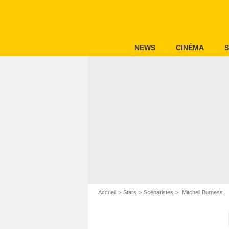
NEWS
CINÉMA
S
Accueil
Stars
Scénaristes
Mitchell Burgess