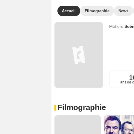
Accueil
Filmographie
News
Métiers
Scén
1
ans de c
Filmographie