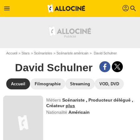
profil
menu
search
Accueil
Stars
Scénaristes
Scénariste américain
David Schulner
David Schulner
Accueil
Filmographie
Streaming
VOD, DVD
Métiers
Scénariste
,
Producteur délégué
,
Créateur
plus
Nationalité
Américain