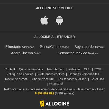
ALLOCINÉ SUR MOBILE
ALLOCINÉ À L'ÉTRANGER
Filmstarts
SensaCine
Beyazperde
Allemagne
Espagne
Turquie
AdoroCinema
Sensacine México
Brésil
Mexique
Contact
|
Qui sommes-nous
|
Recrutement
|
Publicité
|
CGU
|
CGV
|
Politique de cookies
|
Préférences cookies
|
Données Personnelles
|
Revue de presse
|
Charte d'écriture
|
Les services AlloCiné
|
Gérer Utiq
|
©AlloCiné
Retrouvez tous les horaires et infos de votre cinéma sur le numéro AlloCiné :
0 892 892 892
(0,90€/minute)