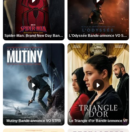
Spider-Man: Brand New Day Bande-annonce VO STFR
L'Odyssée Bande-annonce VO STFR
Mutiny Bande-annonce VO STFR
Le Triangle d'or Bande-annonce VF