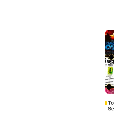
To
Sé