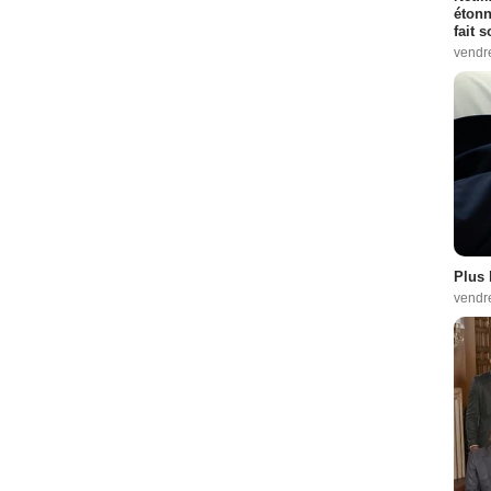
étonn
fait 
vendr
Plus 
vendr