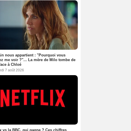
n nous appartient : "Pourquoi vous
ez me voir ?"... La mère de Milo tombe de
face à Chloé
edi 7 août 2026
ix vs la BBC, qui gagne ? Ces chiffres