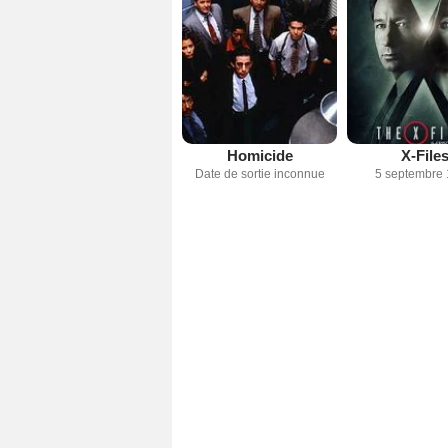
Homicide
X-File
Date de sortie inconnue
5 septembre