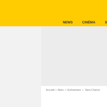
NEWS
CINÉMA
S
Accueil
Stars
Scénaristes
Sara Charno