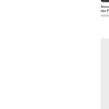
Amour
des F
vendr