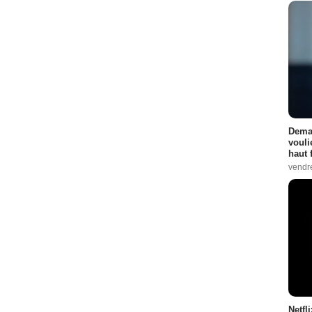
Demai
vouli
haut 
vendr
Netfl