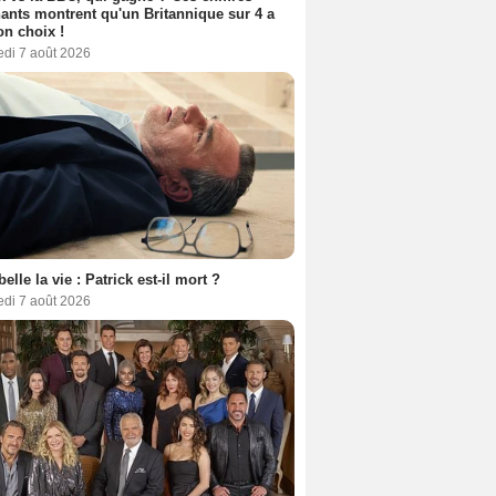
ants montrent qu'un Britannique sur 4 a
son choix !
edi 7 août 2026
belle la vie : Patrick est-il mort ?
edi 7 août 2026