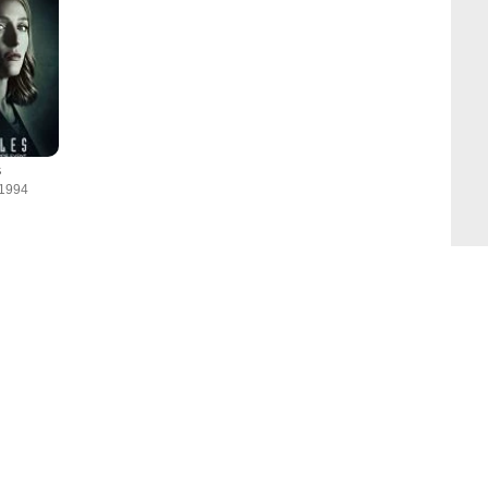
s
 1994