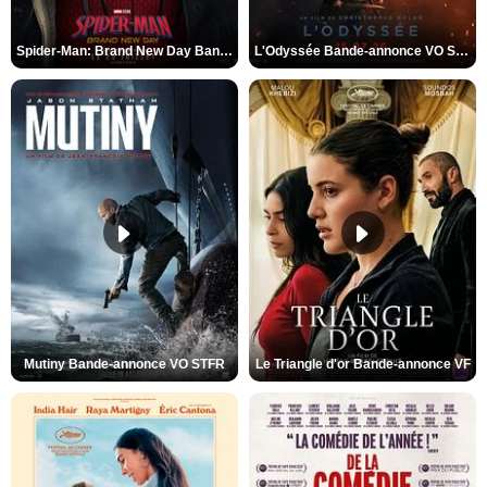
Spider-Man: Brand New Day Bande-annonce VO STFR
L'Odyssée Bande-annonce VO STFR
Mutiny Bande-annonce VO STFR
Le Triangle d'or Bande-annonce VF