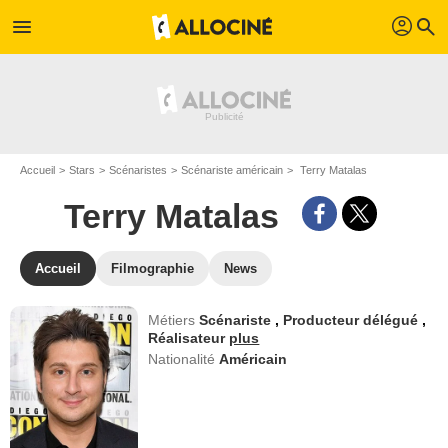
profil
menu
search
Accueil
Stars
Scénaristes
Scénariste américain
Terry Matalas
Terry Matalas
Accueil
Filmographie
News
Métiers
Scénariste
,
Producteur délégué
,
Réalisateur
plus
Nationalité
Américain