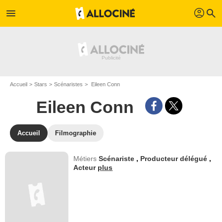
profil
menu
search
Accueil
Stars
Scénaristes
Eileen Conn
Eileen Conn
Accueil
Filmographie
Métiers
Scénariste
,
Producteur délégué
,
Acteur
plus