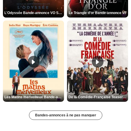
L'Odyssée Bande-annonce VO STFR
Le Triangle d'or Bande-annonce VF
Les Matins merveilleux Bande-annonce VF
De la Comédie-Française Teaser VF
Bandes-annonces à ne pas manquer