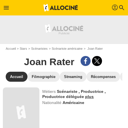
profil
menu
search
Accueil
Stars
Scénaristes
Scénariste américaine
Joan Rater
Joan Rater
Accueil
Filmographie
Streaming
Récompenses
V
Métiers
Scénariste
,
Productrice
,
Productrice déléguée
plus
Nationalité
Américaine