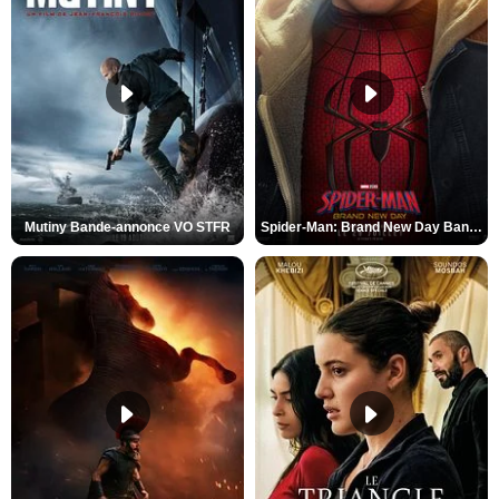
Mutiny Bande-annonce VO STFR
Spider-Man: Brand New Day Bande-annonce VO STFR