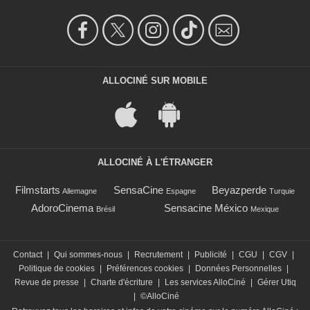
ALLOCINÉ SUR MOBILE
ALLOCINÉ À L'ÉTRANGER
Filmstarts
SensaCine
Beyazperde
Allemagne
Espagne
Turquie
AdoroCinema
Sensacine México
Brésil
Mexique
Contact
|
Qui sommes-nous
|
Recrutement
|
Publicité
|
CGU
|
CGV
|
Politique de cookies
|
Préférences cookies
|
Données Personnelles
|
Revue de presse
|
Charte d'écriture
|
Les services AlloCiné
|
Gérer Utiq
|
©AlloCiné