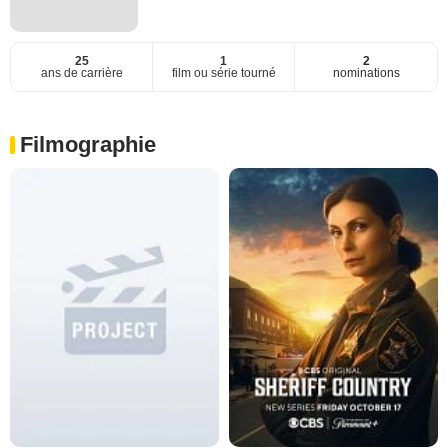
25
1
2
ans de carrière
film ou série tourné
nominations
Filmographie