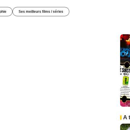
phie
Ses meilleurs films / séries
A 