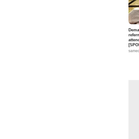
Demai
refer
atten
[SPO
samed