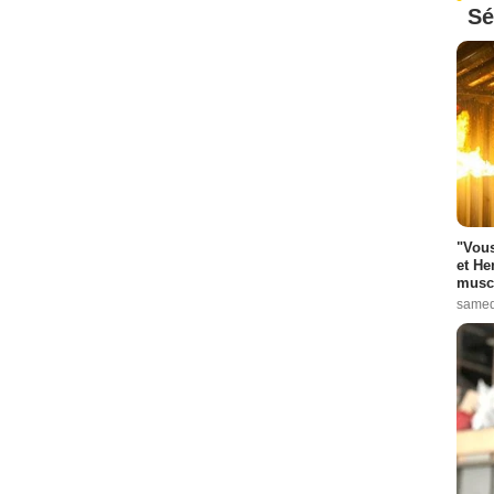
Sé
"Vous
et He
muscl
samed