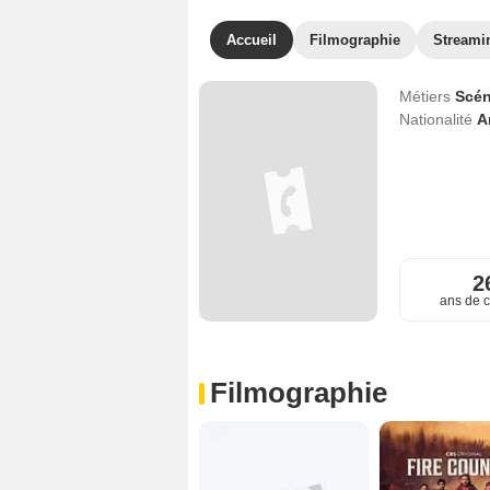
Accueil
Filmographie
Streami
Métiers
Scén
Nationalité
A
2
ans de c
Filmographie