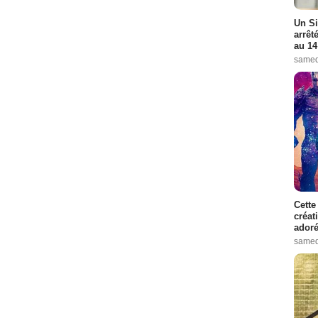
Un Si
arrêt
au 14
samed
Cette
créat
adoré
samed