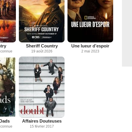
try
Sheriff Country
Une lueur d’espoir
inconnue
19 août 2026
2 mai 2023
 Dads
Affaires Douteuses
inconnue
15 février 2017