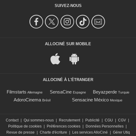
SUIVEZ-NOUS
ALLOCINÉ SUR MOBILE
ALLOCINÉ À L'ÉTRANGER
Filmstarts
SensaCine
Beyazperde
Allemagne
Espagne
Turquie
AdoroCinema
Sensacine México
Brésil
Mexique
Contact
|
Qui sommes-nous
|
Recrutement
|
Publicité
|
CGU
|
CGV
|
Politique de cookies
|
Préférences cookies
|
Données Personnelles
|
Revue de presse
|
Charte d'écriture
|
Les services AlloCiné
|
Gérer Utiq