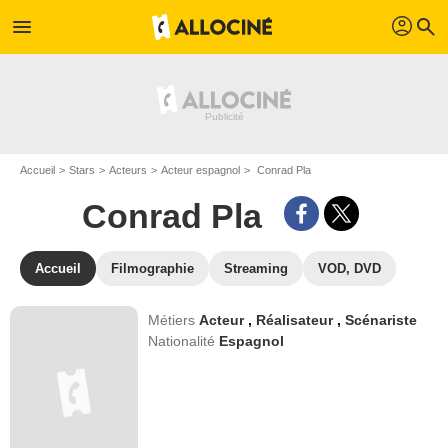
profil
menu
search
Accueil
Stars
Acteurs
Acteur espagnol
Conrad Pla
Conrad Pla
Accueil
Filmographie
Streaming
VOD, DVD
Métiers
Acteur
,
Réalisateur
,
Scénariste
Nationalité
Espagnol