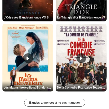
L'Odyssée Bande-annonce VO STFR
Le Triangle d'or Bande-annonce VF
Les Matins merveilleux Bande-annonce VF
De la Comédie-Française Teaser VF
Bandes-annonces à ne pas manquer