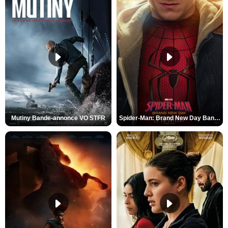
Mutiny Bande-annonce VO STFR
Spider-Man: Brand New Day Bande-annonce VO STFR