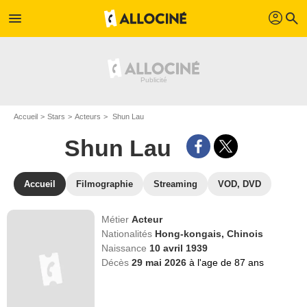
profil
menu
search
Accueil
Stars
Acteurs
Shun Lau
Shun Lau
Accueil
Filmographie
Streaming
VOD, DVD
Métier
Acteur
Nationalités
Hong-kongais,
Chinois
Naissance
10 avril 1939
Décès
29 mai 2026
à l'age de 87 ans