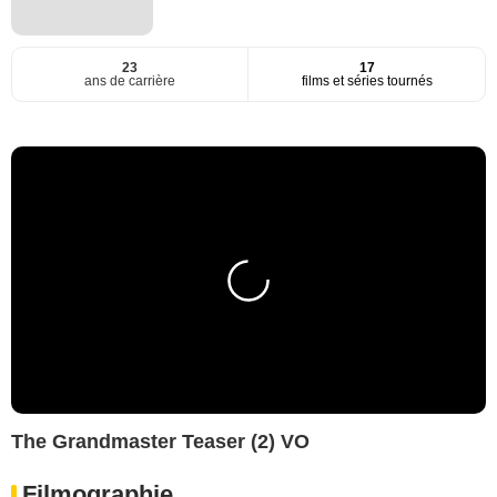
23
17
ans de carrière
films et séries tournés
The Grandmaster Teaser (2) VO
Filmographie