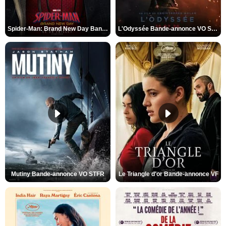
Spider-Man: Brand New Day Bande-annonce VO STFR
L'Odyssée Bande-annonce VO STFR
Mutiny Bande-annonce VO STFR
Le Triangle d'or Bande-annonce VF