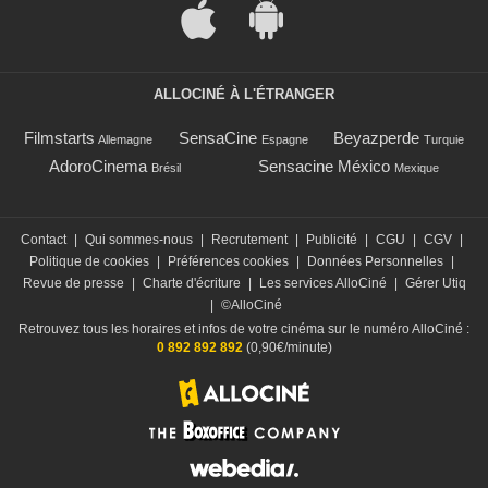
ALLOCINÉ À L'ÉTRANGER
Filmstarts
SensaCine
Beyazperde
Allemagne
Espagne
Turquie
AdoroCinema
Sensacine México
Brésil
Mexique
Contact
|
Qui sommes-nous
|
Recrutement
|
Publicité
|
CGU
|
CGV
|
Politique de cookies
|
Préférences cookies
|
Données Personnelles
|
Revue de presse
|
Charte d'écriture
|
Les services AlloCiné
|
Gérer Utiq
|
©AlloCiné
Retrouvez tous les horaires et infos de votre cinéma sur le numéro AlloCiné :
0 892 892 892
(0,90€/minute)