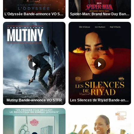
L'Odyssée Bande-annonce VO STFR
Spider-Man: Brand New Day Bande-annonce VO STFR
Mutiny Bande-annonce VO STFR
Les Silences de Riyad Bande-annonce VO STFR