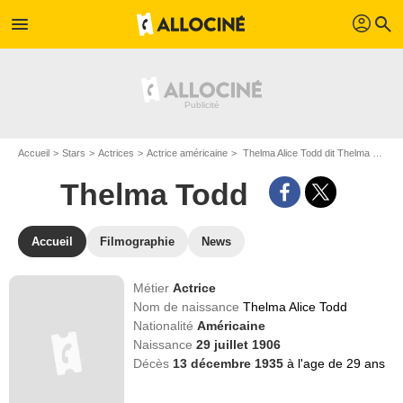
profil
menu
search
Accueil
Stars
Actrices
Actrice américaine
Thelma Alice Todd dit Thelma Todd
Thelma Todd
Accueil
Filmographie
News
Métier
Actrice
Nom de naissance
Thelma Alice Todd
Nationalité
Américaine
Naissance
29 juillet 1906
Décès
13 décembre 1935
à l'age de 29 ans