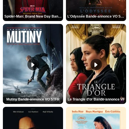
Spider-Man: Brand New Day Bande-annonce VO STFR
L'Odyssée Bande-annonce VO STFR
Mutiny Bande-annonce VO STFR
Le Triangle d'or Bande-annonce VF