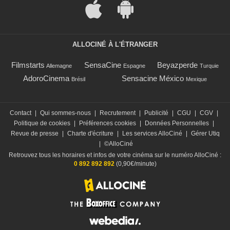
ALLOCINÉ À L'ÉTRANGER
Filmstarts
SensaCine
Beyazperde
Allemagne
Espagne
Turquie
AdoroCinema
Sensacine México
Brésil
Mexique
Contact
|
Qui sommes-nous
|
Recrutement
|
Publicité
|
CGU
|
CGV
|
Politique de cookies
|
Préférences cookies
|
Données Personnelles
|
Revue de presse
|
Charte d'écriture
|
Les services AlloCiné
|
Gérer Utiq
|
©AlloCiné
Retrouvez tous les horaires et infos de votre cinéma sur le numéro AlloCiné :
0 892 892 892
(0,90€/minute)