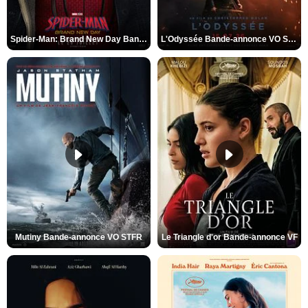
Spider-Man: Brand New Day Bande-annonce VO STFR
L'Odyssée Bande-annonce VO STFR
Mutiny Bande-annonce VO STFR
Le Triangle d'or Bande-annonce VF