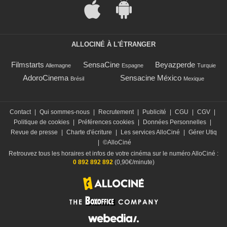
ALLOCINÉ À L'ÉTRANGER
Filmstarts
SensaCine
Beyazperde
Allemagne
Espagne
Turquie
AdoroCinema
Sensacine México
Brésil
Mexique
Contact
|
Qui sommes-nous
|
Recrutement
|
Publicité
|
CGU
|
CGV
|
Politique de cookies
|
Préférences cookies
|
Données Personnelles
|
Revue de presse
|
Charte d'écriture
|
Les services AlloCiné
|
Gérer Utiq
|
©AlloCiné
Retrouvez tous les horaires et infos de votre cinéma sur le numéro AlloCiné :
0 892 892 892
(0,90€/minute)