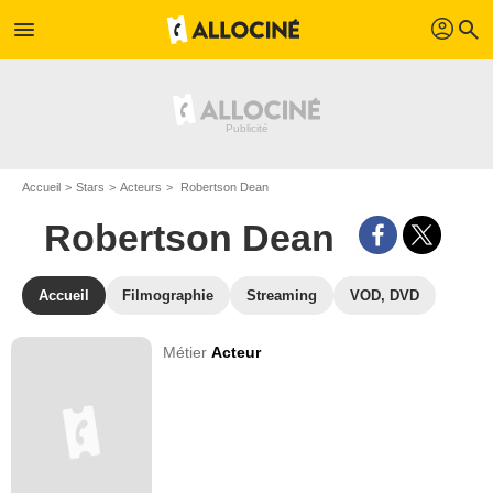
profil
menu
search
Accueil
Stars
Acteurs
Robertson Dean
Robertson Dean
Accueil
Filmographie
Streaming
VOD, DVD
Métier
Acteur