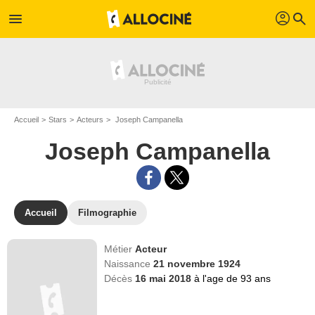
profil
menu
search
Accueil
Stars
Acteurs
Joseph Campanella
Joseph Campanella
Accueil
Filmographie
Métier
Acteur
Naissance
21 novembre 1924
Décès
16 mai 2018
à l'age de 93 ans