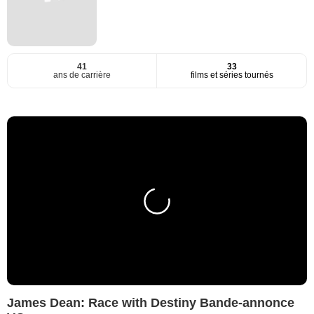
41
33
ans de carrière
films et séries tournés
James Dean: Race with Destiny Bande-annonce