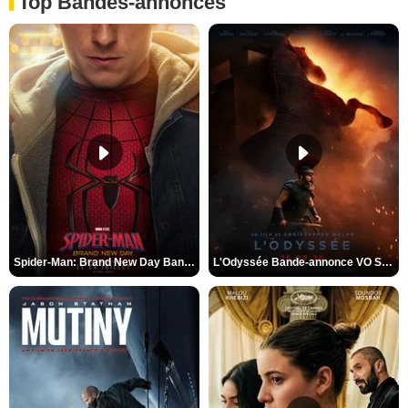
Top Bandes-annonces
Spider-Man: Brand New Day Bande-annonce VO STFR
L'Odyssée Bande-annonce VO STFR