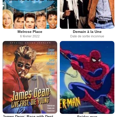
Melrose Place
Demain à la Une
6 février 2022
Date de sortie inconnue
James Dean: Race with Destiny
Spider-man