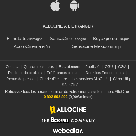
ALLOCINÉ À L'ÉTRANGER
Filmstarts
SensaCine
Beyazperde
Allemagne
Espagne
Turquie
AdoroCinema
Sensacine México
Brésil
Mexique
Contact
|
Qui sommes-nous
|
Recrutement
|
Publicité
|
CGU
|
CGV
|
Politique de cookies
|
Préférences cookies
|
Données Personnelles
|
Revue de presse
|
Charte d'écriture
|
Les services AlloCiné
|
Gérer Utiq
|
©AlloCiné
Retrouvez tous les horaires et infos de votre cinéma sur le numéro AlloCiné :
0 892 892 892
(0,90€/minute)