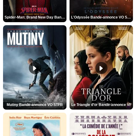
Spider-Man: Brand New Day Bande-annonce VO STFR
L'Odyssée Bande-annonce VO STFR
Mutiny Bande-annonce VO STFR
Le Triangle d'or Bande-annonce VF