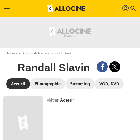
profil
menu
search
Accueil
Stars
Acteurs
Randall Slavin
Randall Slavin
Accueil
Filmographie
Streaming
VOD, DVD
Métier
Acteur