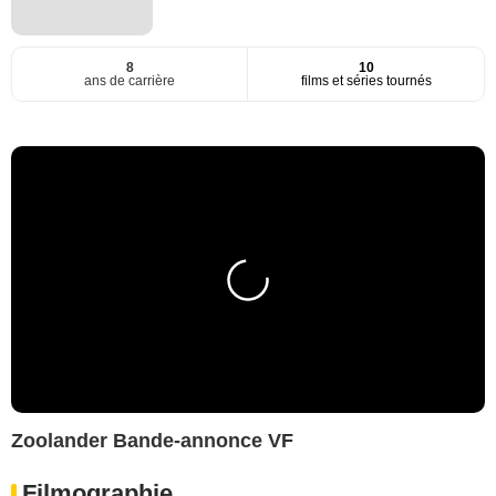
8
10
ans de carrière
films et séries tournés
Zoolander Bande-annonce VF
Filmographie