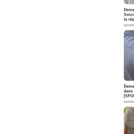
Demai
Soizi
la ré
vendr
Demai
dans 
[SPO
vendr