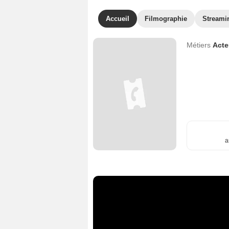
Accueil
Filmographie
Streami
Métiers
Act
a