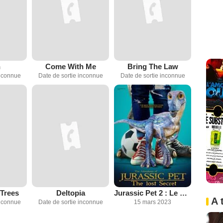
n
Come With Me
Bring The Law
inconnue
Date de sortie inconnue
Date de sortie inconnue
 Trees
Deltopia
Jurassic Pet 2 : Le Secret perdu
A 
inconnue
Date de sortie inconnue
15 mars 2023