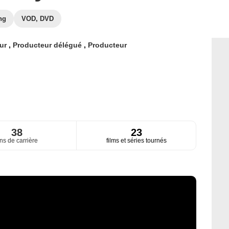
ng
VOD, DVD
eur
,
Producteur délégué
,
Producteur
38
23
ns de carrière
films et séries tournés