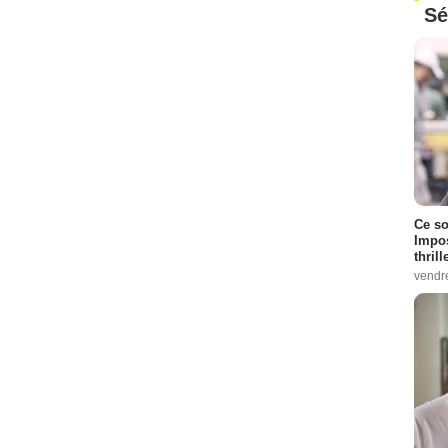
Sé
Ce so
Impos
thrill
vendr