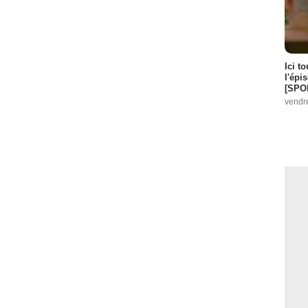
Ici t
l'épi
[SPO
vendr