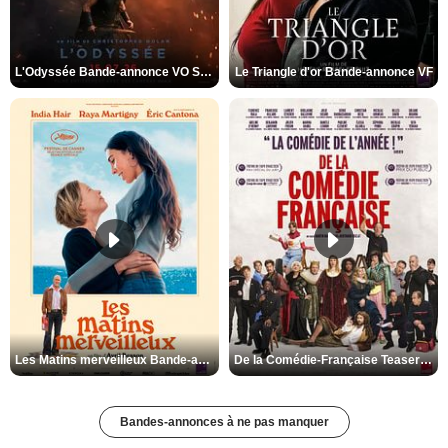
L'Odyssée Bande-annonce VO STFR
Le Triangle d'or Bande-annonce VF
Les Matins merveilleux Bande-annonce VF
De la Comédie-Française Teaser VF
Bandes-annonces à ne pas manquer