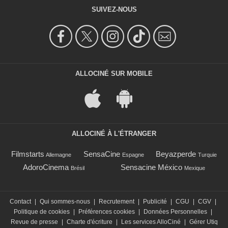
SUIVEZ-NOUS
ALLOCINÉ SUR MOBILE
ALLOCINÉ À L'ÉTRANGER
Filmstarts
SensaCine
Beyazperde
Allemagne
Espagne
Turquie
AdoroCinema
Sensacine México
Brésil
Mexique
Contact
|
Qui sommes-nous
|
Recrutement
|
Publicité
|
CGU
|
CGV
|
Politique de cookies
|
Préférences cookies
|
Données Personnelles
|
Revue de presse
|
Charte d'écriture
|
Les services AlloCiné
|
Gérer Utiq