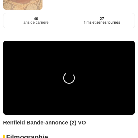
40
27
ans de carrière
films et séries tournés
Renfield Bande-annonce (2) VO
Filmographie