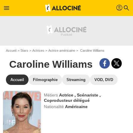
profil
menu
search
Accueil
Stars
Actrices
Actrice américaine
Caroline Williams
Caroline Williams
Accueil
Filmographie
Streaming
VOD, DVD
Métiers
Actrice
,
Scénariste
,
Coproducteur délégué
Nationalité
Américaine