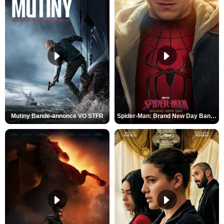
Mutiny Bande-annonce VO STFR
Spider-Man: Brand New Day Bande-annonce VO STFR