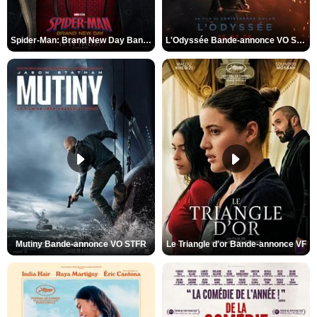
Spider-Man: Brand New Day Bande-annonce VO STFR
L'Odyssée Bande-annonce VO STFR
Mutiny Bande-annonce VO STFR
Le Triangle d'or Bande-annonce VF