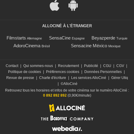
ALLOCINÉ À L'ÉTRANGER
Filmstarts
SensaCine
Beyazperde
Allemagne
Espagne
Turquie
AdoroCinema
Sensacine México
Brésil
Mexique
Contact
|
Qui sommes-nous
|
Recrutement
|
Publicité
|
CGU
|
CGV
|
Politique de cookies
|
Préférences cookies
|
Données Personnelles
|
Revue de presse
|
Charte d'écriture
|
Les services AlloCiné
|
Gérer Utiq
|
©AlloCiné
Retrouvez tous les horaires et infos de votre cinéma sur le numéro AlloCiné :
0 892 892 892
(0,90€/minute)