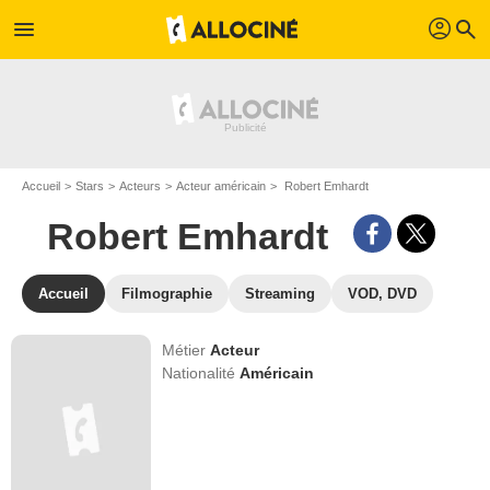
profil
menu
search
Accueil
Stars
Acteurs
Acteur américain
Robert Emhardt
Robert Emhardt
Accueil
Filmographie
Streaming
VOD, DVD
Métier
Acteur
Nationalité
Américain