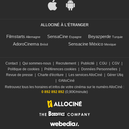
ALLOCINÉ À L'ÉTRANGER
Filmstarts
SensaCine
Beyazperde
Allemagne
Espagne
Turquie
AdoroCinema
Sensacine México
Brésil
Mexique
Contact
|
Qui sommes-nous
|
Recrutement
|
Publicité
|
CGU
|
CGV
|
Politique de cookies
|
Préférences cookies
|
Données Personnelles
|
Revue de presse
|
Charte d'écriture
|
Les services AlloCiné
|
Gérer Utiq
|
©AlloCiné
Retrouvez tous les horaires et infos de votre cinéma sur le numéro AlloCiné :
0 892 892 892
(0,90€/minute)