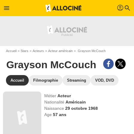
profil
menu
search
Accueil
Stars
Acteurs
Acteur américain
Grayson McCouch
Grayson McCouch
Accueil
Filmographie
Streaming
VOD, DVD
Métier
Acteur
Nationalité
Américain
Naissance
29 octobre 1968
Age
57
ans