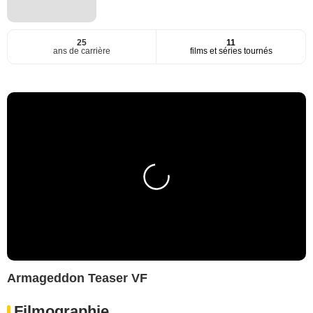
25
11
ans de carrière
films et séries tournés
Armageddon Teaser VF
Filmographie