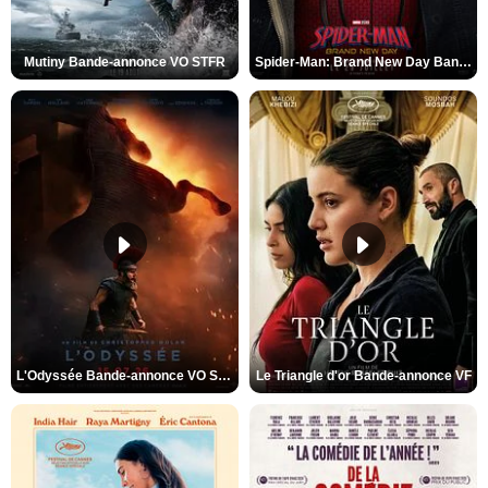
Mutiny Bande-annonce VO STFR
Spider-Man: Brand New Day Bande-annonce VO STFR
L'Odyssée Bande-annonce VO STFR
Le Triangle d'or Bande-annonce VF