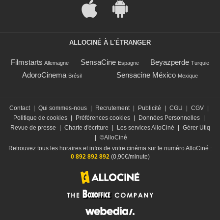
ALLOCINÉ À L'ÉTRANGER
Filmstarts
SensaCine
Beyazperde
Allemagne
Espagne
Turquie
AdoroCinema
Sensacine México
Brésil
Mexique
Contact
|
Qui sommes-nous
|
Recrutement
|
Publicité
|
CGU
|
CGV
|
Politique de cookies
|
Préférences cookies
|
Données Personnelles
|
Revue de presse
|
Charte d'écriture
|
Les services AlloCiné
|
Gérer Utiq
|
©AlloCiné
Retrouvez tous les horaires et infos de votre cinéma sur le numéro AlloCiné :
0 892 892 892
(0,90€/minute)