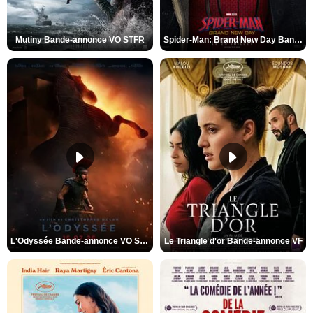
Mutiny Bande-annonce VO STFR
Spider-Man: Brand New Day Bande-annonce VO STFR
L'Odyssée Bande-annonce VO STFR
Le Triangle d'or Bande-annonce VF