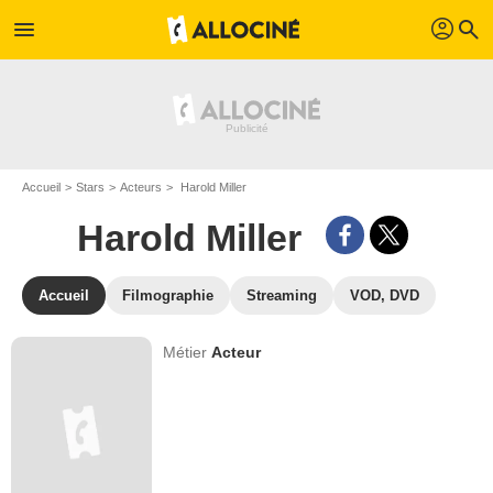
profil
menu
search
Accueil
Stars
Acteurs
Harold Miller
Harold Miller
Accueil
Filmographie
Streaming
VOD, DVD
Métier
Acteur