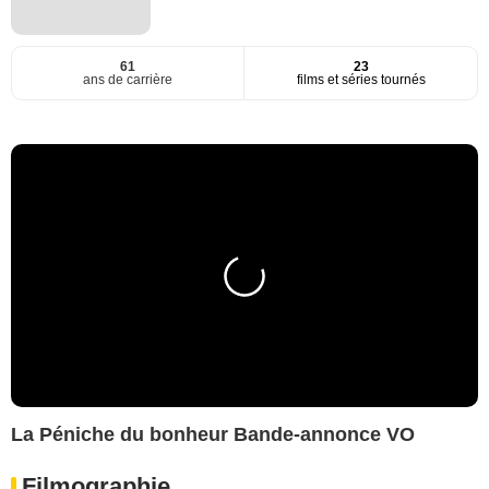
61
23
ans de carrière
films et séries tournés
La Péniche du bonheur Bande-annonce VO
Filmographie