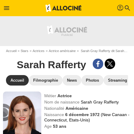
profil
menu
search
Accueil
Stars
Actrices
Actrice américaine
Sarah Gray Rafferty dit Sarah Rafferty
Sarah Rafferty
Accueil
Filmographie
News
Photos
Streaming
Métier
Actrice
Nom de naissance
Sarah Gray Rafferty
Nationalité
Américaine
Naissance
6 décembre 1972
(New Canaan -
Connecticut, Etats-Unis)
Age
53
ans