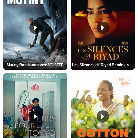
Mutiny Bande-annonce VO STFR
Les Silences de Riyad Bande-annonce VO STFR