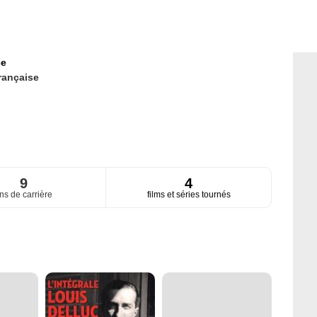
ce
rançaise
9
4
ns de carrière
films et séries tournés