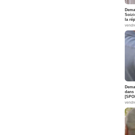
Demai
Soizi
la ré
vendr
Demai
dans 
[SPO
vendr