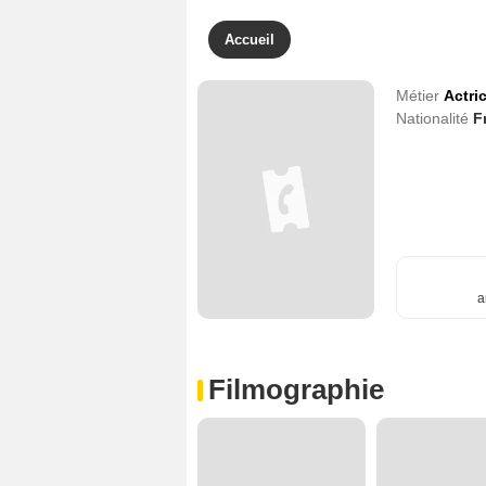
Accueil
Métier
Actri
Nationalité
F
a
Filmographie