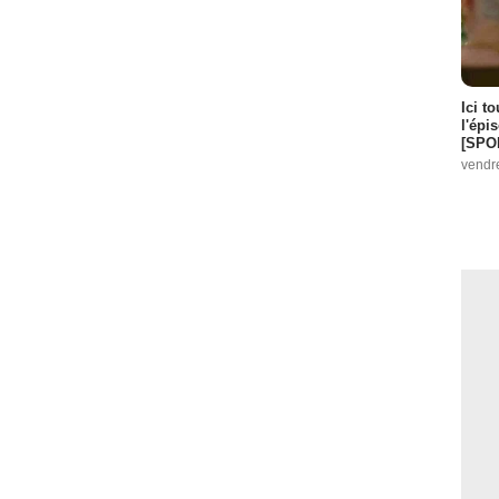
Ici t
l'épi
[SPO
vendr