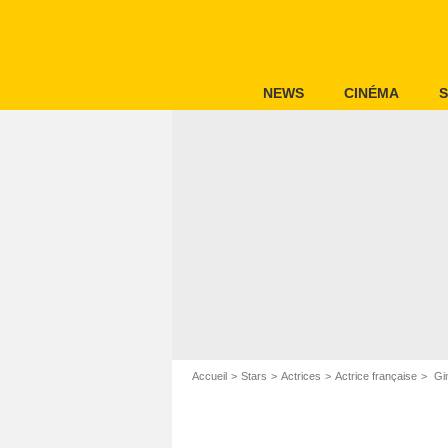
NEWS
CINÉMA
S
Accueil
Stars
Actrices
Actrice française
Gin