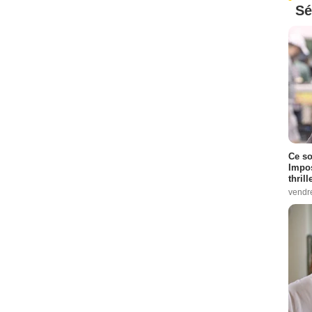
Sé
Ce so
Impos
thrill
vendr