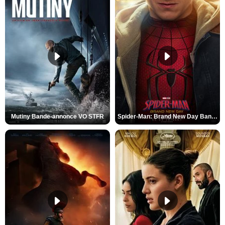
Mutiny Bande-annonce VO STFR
Spider-Man: Brand New Day Bande-annonce VO STFR