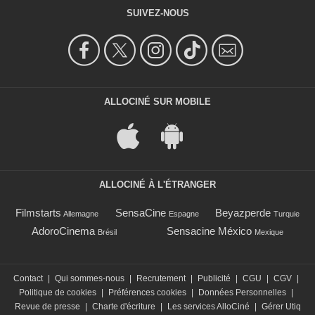
SUIVEZ-NOUS
ALLOCINÉ SUR MOBILE
ALLOCINÉ À L'ÉTRANGER
Filmstarts
SensaCine
Beyazperde
Allemagne
Espagne
Turquie
AdoroCinema
Sensacine México
Brésil
Mexique
Contact
|
Qui sommes-nous
|
Recrutement
|
Publicité
|
CGU
|
CGV
|
Politique de cookies
|
Préférences cookies
|
Données Personnelles
|
Revue de presse
|
Charte d'écriture
|
Les services AlloCiné
|
Gérer Utiq