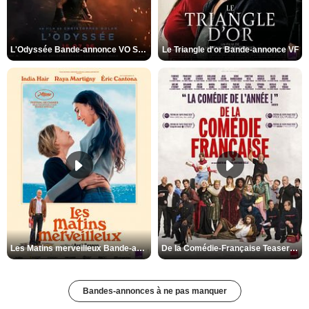
L'Odyssée Bande-annonce VO STFR
Le Triangle d'or Bande-annonce VF
Les Matins merveilleux Bande-annonce VF
De la Comédie-Française Teaser VF
Bandes-annonces à ne pas manquer