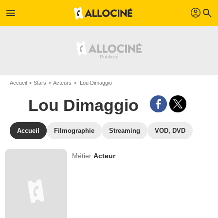
profil
menu
search
Accueil
Stars
Acteurs
Lou Dimaggio
Lou Dimaggio
Accueil
Filmographie
Streaming
VOD, DVD
Métier
Acteur