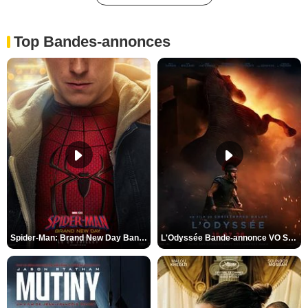
Top Bandes-annonces
Spider-Man: Brand New Day Bande-annonce VO STFR
L'Odyssée Bande-annonce VO STFR