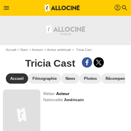
profil
menu
search
Accueil
Stars
Acteurs
Acteur américain
Tricia Cast
Tricia Cast
Accueil
Filmographie
News
Photos
Récompenses
Métier
Acteur
Nationalité
Américain