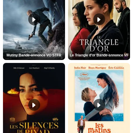
Mutiny Bande-annonce VO STFR
Le Triangle d'or Bande-annonce VF